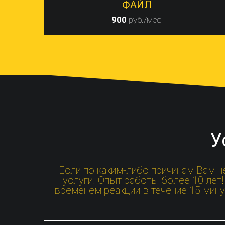
ФАЙЛ
900
руб./мес
У
Если по каким-либо причинам Вам 
услуги. Опыт работы более 10 ле
временем реакции в течение 15 мину