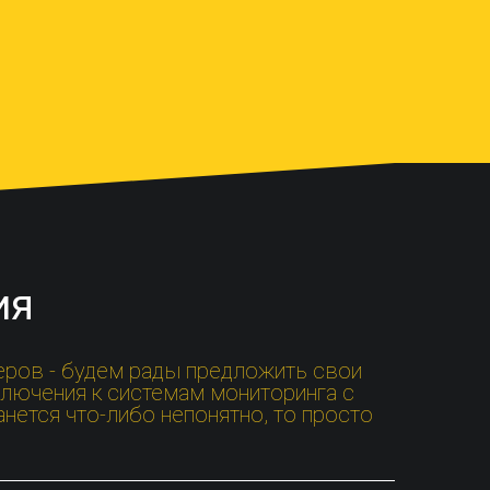
ия
еров - будем рады предложить свои
лючения к системам мониторинга с
нется что-либо непонятно, то просто