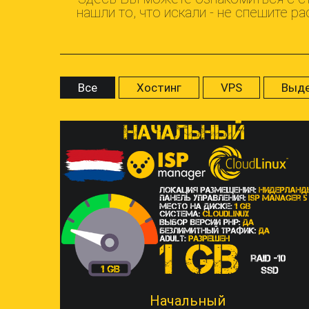
нашли то, что искали - не спешите 
Все
Хостинг
VPS
Выде
Начальный