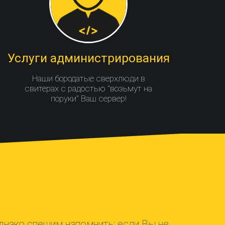
Услуги администрирования
Наши бородатые сверхлюди в
свитерах с радостью "возьмут на
поруки" Ваш сервер!
нако спешим напомнить: если Вы не