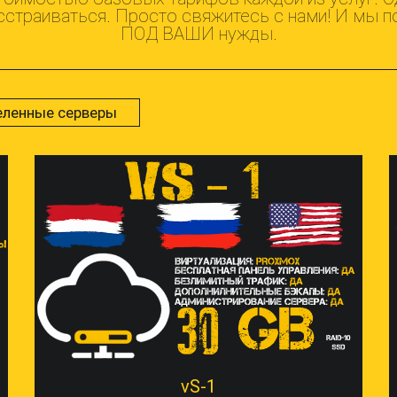
расстраиваться. Просто свяжитесь с нами! И мы
ПОД ВАШИ нужды.
ленные серверы
vS-1