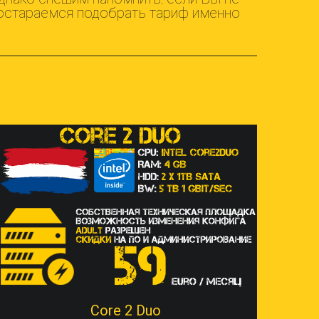
 постараемся подобрать тариф именно
Core 2 Duo